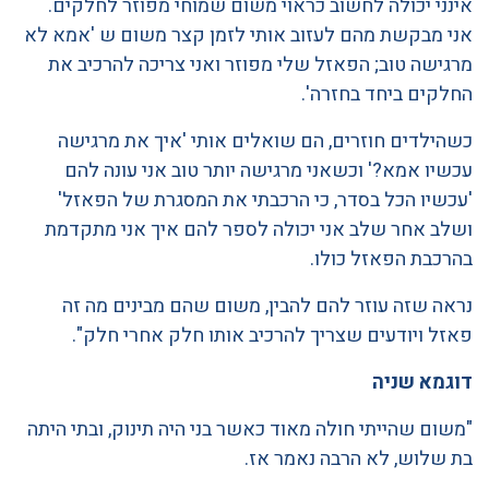
אינני יכולה לחשוב כראוי משום שמוחי מפוזר לחלקים.
אני מבקשת מהם לעזוב אותי לזמן קצר משום ש 'אמא לא
מרגישה טוב; הפאזל שלי מפוזר ואני צריכה להרכיב את
החלקים ביחד בחזרה'.
כשהילדים חוזרים, הם שואלים אותי 'איך את מרגישה
עכשיו אמא?' וכשאני מרגישה יותר טוב אני עונה להם
'עכשיו הכל בסדר, כי הרכבתי את המסגרת של הפאזל'
ושלב אחר שלב אני יכולה לספר להם איך אני מתקדמת
בהרכבת הפאזל כולו.
נראה שזה עוזר להם להבין, משום שהם מבינים מה זה
פאזל ויודעים שצריך להרכיב אותו חלק אחרי חלק".
דוגמא שניה
"משום שהייתי חולה מאוד כאשר בני היה תינוק, ובתי היתה
בת שלוש, לא הרבה נאמר אז.