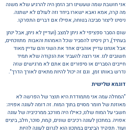
אני חושבת שמה שעשינו רוב הזמן היה להרגיע שלא משנה
מה קרה, אמא ואבא ישארו ביחד וזה לעולם לא ישתנה.
ניסינו ליצור סביבה בטוחה, אפילו אם דברים התפרקו.
שום הסבר ספציפי לא ניתן למצב (ועדיין לא ניתן, אבל ינתן
בעתיד), רק ניסינו להסביר שכל האמהות והאבות מתווכחים,
אבל אנחנו עדיין אוהבים אחד את השני והם עדיין מאוד
חשובים לנו. אני רוצה להעביר את הנקודה שלא תמיד
חייבים הסברים או סיפורים אם אתם לא מרגישים שזה
נדרש באותו זמן, וגם זה יכול להיות מתאים לאורך הדרך".
דוגמא שלישית
"המחלה עמה אני מתמודדת היא תוצר של הפרשה לא
מאוזנת של חומר מסוים בתוך המוח. זה דומה לעוגה אפויה:
חשבי על המוח שלנו, כאילו היה מורכב ממרכיביה של עוגה
אפויה. במתכון לעוגה רכיבים שונים, קמח, סוכר, חלב, ביצים
ועוד. תפקיד הביצים במתכון הוא לגרום לעוגה להיות