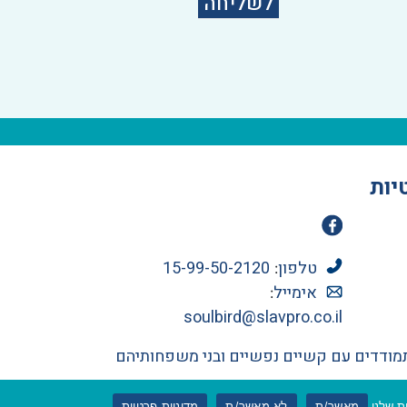
לשליחה
יות
טלפון
15-99-50-2120
:
אימייל
:
soulbird@slavpro.co.il
תמודדים עם קשיים נפשיים ובני משפחותיהם
עיצוב ואפיון: Curly Black
פיתוח אתר: אטי הדר
מאשר/ת
לא מאשר/ת
מדיניות פרטיות