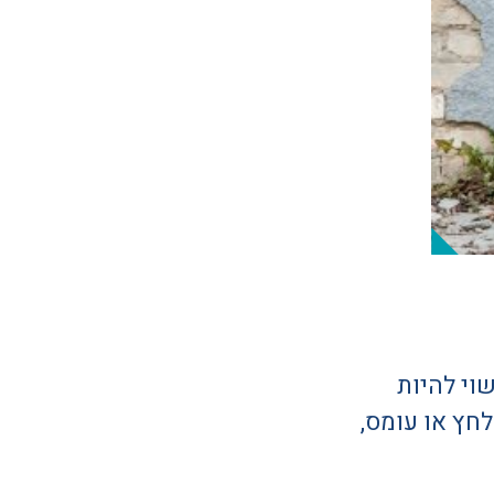
וי להיות
חץ או עומס,