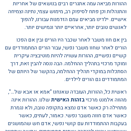
ההורות מביאה עמה אתגרים רבים בנושאים של אחריות
והתנהלות וכן פתח לסיפוק רב, מימוש עצמי, נתינה וצמיחה
אישיים. ילדינו מביאים עמם הזדמנות עבורנו, להפוך
לאנשים טובים יותר, אחראיים יותר וגמישים יותר.
בין אם חוו משבר לאחר שכבר היו הורים ובין אם הפכו
הורים לאחר שחוו משבר נפשי, עבור הורים המתמודדים עם
קשיים נפשיים, ההורות עשויה להיות מוטיבציה עיקרית
ומוקד מרכזי בתהליך ההחלמה. הבה ננסה להבין זאת, דרך
הסתכלות במוקדי תהליך ההחלמה, בהקשר של היותם של
המתמודדים גם הורים לילדים.
ראשית כל, ההורות, העובדה שאנחנו "אמא או אבא של…",
מהווה אלמנט מרכזי
בזהות האישית
שלנו. ההורות אינה
מתחילה רק כאשר אדם נמצא בתקופה טובה, ולא נגמרת
כאשר אדם חווה משבר נפשי. כאמור, לעתים, כאשר
בעקבות ההתמודדות עם קושי נפשי, אדם חש שהמושגים