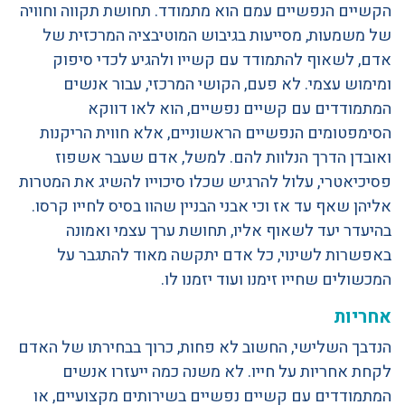
הקשיים הנפשיים עמם הוא מתמודד. תחושת תקווה וחוויה
של משמעות, מסייעות בגיבוש המוטיבציה המרכזית של
אדם, לשאוף להתמודד עם קשייו ולהגיע לכדי סיפוק
ומימוש עצמי. לא פעם, הקושי המרכזי, עבור אנשים
המתמודדים עם קשיים נפשיים, הוא לאו דווקא
הסימפטומים הנפשיים הראשוניים, אלא חווית הריקנות
ואובדן הדרך הנלוות להם. למשל, אדם שעבר אשפוז
פסיכיאטרי, עלול להרגיש שכלו סיכוייו להשיג את המטרות
אליהן שאף עד אז וכי אבני הבניין שהוו בסיס לחייו קרסו.
בהיעדר יעד לשאוף אליו, תחושת ערך עצמי ואמונה
באפשרות לשינוי, כל אדם יתקשה מאוד להתגבר על
המכשולים שחייו זימנו ועוד יזמנו לו.
אחריות
הנדבך השלישי, החשוב לא פחות, כרוך בבחירתו של האדם
לקחת אחריות על חייו. לא משנה כמה ייעזרו אנשים
המתמודדים עם קשיים נפשיים בשירותים מקצועיים, או