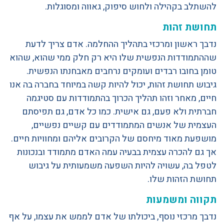
להשתלב בקהילה ולחוש סיפוק, גאווה ומסוגלות.
תחושת זהות
נדבך ראשון ומרכזי בתהליך ההחלמה. אדם צריך לדעת
שההתמודדות הנפשית שלו היא רק חלק ממי שהוא, שהוא
טומן בחובו רבדים ועומקים נרחבים מאבחנתו הנפשית.
גיבוש תחושת זהות, יכול להיות קשה במיוחד בחברה בה אנו
חיים, מאחר וזהו תהליך הכרוך בהתמודדות עם סטיגמה
חברתית ולא פעם, גם אישית. כמו כל אדם, גם תפיסתם
העצמית של אנשים המתמודדים עם קשיים נפשיים,
מושפעת מאוד מיחסם של הקרובים אליהם ומחוויות חיים.
אך גם להכרה עצמית בבעיה עמה האדם מתמודד ובנכונות
לטפל בה, עשויה להיות השפעה משמעותית על גיבוש
תחושת הזהות שלו.
תקווה ומשמעות
נדבך מרכזי נוסף, ביכולתו של אדם לממש את עצמו, על אף