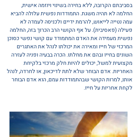
בסביבתם הקרובה, ללא בחירה בשינוי ויוזמה אישית,
החלמה לא תהיה משגת. התמודדות נפשית עלולה להביא
עמה נטייה לייאוש, להרמת ידיים ולכניסה לעמדה לא
פעילה (פאסיבית). על אף הקושי הרב הכרוך בזה, החלמה
נפשית מעמידה את האדם המתמודד עם קושי נפשי כסוכן
המרכזי של חייו ומאירה את יכולתו לנהל את האתגרים
השונים בחייו ובהם את מחלתו. הכרה בבעיה ופניה לעזרה
מקצועית למשל, יכולים להיות חלק מרכזי בלקיחת
האחריות. אדם הבוחר שלא לתת לדיכאון, או לחרדה, לנהל
אותו, למרות הקושי שבהתמודדות עמם, הוא אדם הבוחר
לקחת אחריות על חייו.