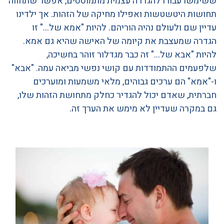
ששימשו עבורו להגדרה עצמית מתמוססים, אפשר שתחווה
תחושות היטשטשות ואפילו מחיקה של הזהות. אך ילדינו
עדיין שם ולעולם נהיה הוריהם. להיות "אמא של…" זו
הגדרה שמעצבת את קיומה של האישה שהיא גם אמא.
להיות "אבא של…" זה כבר מגדלור זוהר בחשיכה,
שלפעמים ההתמודדות עם קושי נפשי מביאה עמה. "אבא"
ו-"אמא" הם ערכים גבוהים, מלאי משמעות ומוערכים
חברתית, שאדם יכול להגדיר כחלק מתחושת הזהות שלו,
גם במקרה שעדיין לא מימש את הערך זה.