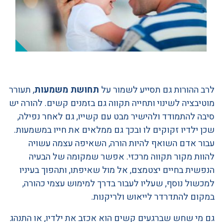
לרב ההורות גם תסייע לשמור על
תחושת משמעות
, תעורר
מוטיבציה לשינוי ותחייה תקווה גם בזמנים קשים. להורה יש
סיבה להתמודד ולהישיר מבט עם קשייו, גם לאחר נפילה,
שכן ילדיו זקוקים לו ובכך גם ממלאים את חייו במשמעות.
עבור אדם השואף להיות הורה, השאיפה עצמה עשויה
להוות מקור תקווה מרכזי. אפשר שמקומה של הבעיה
הנפשית בחיים יצטמצם, אל מול שאיפתו, ותהפוך בעיניו
למכשול נוסף, שעליו לעבור בדרך למימוש עצמי כהורה,
במקום להתדרדר לייאוש ולריקנות.
גם מי שחש שברגעים קשים הוא אכזב את ילדיו, או התנהג