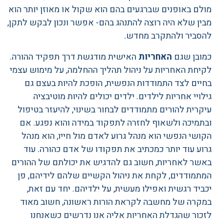
מולם באופנים שברגעים בהם הוא שקול או מאוזן יותר הוא
מבין שלא היה רוצה להתנהג בהם- אפשר ונכון לבקש לתקן,
להסביר ולהתקרב מחדש.
כמובן שגם
האחריות
האישית מודגשת דרך תפקיד ההורה.
לקיחת האחריות על ניהול תהליך ההחלמה, על מימוש עצמי
בחיים לצד התמודדות הנפשית, הופכת להיות בעצם גם
גילויי אחריות לילדים. ילדים יכולים להיות מוטיבציה
עיקרית להורים מתמודדים לבחור בשינוי, להיעזר בטיפול
ובתמיכה ולשאוף לחזרה לתפקוד במידה והוא נפגע. אם
הקושי הנפשי הוא מנהל גרוע לאדם מול חייו, הוא מנהל
גרוע עוד יותר כמכתיב את תפקודו של אדם כהורה. עוד
באשר לאחריות, חשוב גם להדגיש את יכולתם של ההורים
המתמודדים, לקחת את ניהול הקשיים שלהם לידיהם, פן
יכביד רגשית ואפילו מעשית, על ילדיהם. יחד עם זאת,
במקרה של מחשבה לקראת הורות ראשונה, חשוב מאוד
לזכור שהגדלת האחריות אליה אנו נדרשים כשאנחנו